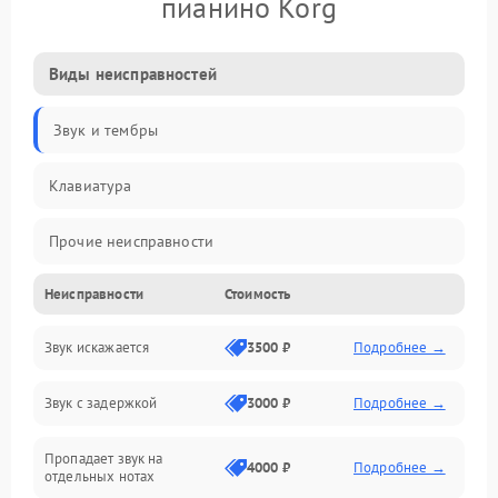
пианино Korg
Виды неисправностей
Звук и тембры
Клавиатура
Прочие неисправности
Неисправности
Стоимость
Включение и работа
Звук искажается
3500 ₽
Подробнее →
Управление и электроника
Звук с задержкой
3000 ₽
Подробнее →
Подключения и интерфейсы
Пропадает звук на
Педали и стойка
4000 ₽
Подробнее →
отдельных нотах