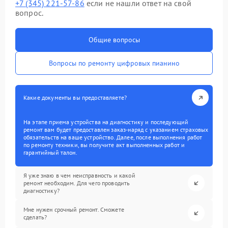
+7 (345) 221-57-86
если не нашли ответ на свой
вопрос.
Общие вопросы
Вопросы по ремонту цифровых пианино
Какие документы вы предоставляете?
На этапе приема устройства на диагностику и последующий
ремонт вам будет предоставлен заказ-наряд с указанием страховых
обязательств на ваше устройство. Далее, после выполнения работ
по ремонту техники, вы получите акт выполненных работ и
гарантийный талон.
Я уже знаю в чем неисправность и какой
ремонт необходим. Для чего проводить
диагностику?
Мне нужен срочный ремонт. Сможете
сделать?