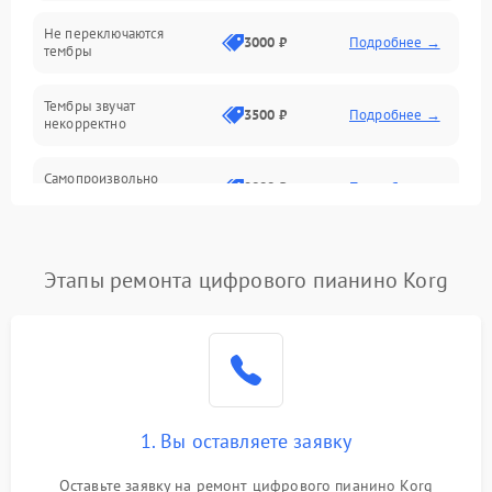
Электроника
Не переключаются
3000 ₽
Подробнее →
тембры
Механические повреждения
Тембры звучат
3500 ₽
Подробнее →
некорректно
Аудио
Самопроизвольно
Оптика
2800 ₽
Подробнее →
меняется громкость
Этапы ремонта цифрового пианино Korg
1. Вы оставляете заявку
Оставьте заявку на ремонт цифрового пианино Korg