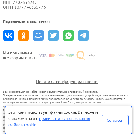
ИНН 7702633247
ОГРН 1077746335776
Поделиться в соц. сетях:
Мы принимаем
все формы оплаты
Политика конфиденциальности
Вся информация на сайте носит исключительно справочный характер.
Товарные знаки используются исключительно для описания устройств, в отношении которых
сервисные центры tmn.korg-fix.ru предоставляют услуги по ремонту. Услуги оказываются в
неавторизованных сервисных центрах tmn.korg-fix.ru, которые не связаны с
правообладателями товарных знаков или их официальными представителями.
Ремонт осуществляется для устройств, уже введенных в гражданский оборот в соответствии
Этот сайт использует файлы cookie. Вы можете
со статьей 1487 ГК РФ.
Использование товарных знаков не преследует цели индивидуализации услуг или введения
ознакомиться с
правилами использования
Согласен
потребителей в заблуждение, а служит для информирования о предоставляемых услугах по
ремонту техники указанных брендов.
файлов cookie
Представленная на сайте информация не является публичной офертой, определяемой
положениями Статьи 437(2) Гражданского кодекса РФ