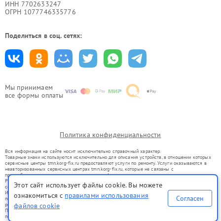
ИНН 7702633247
ОГРН 1077746335776
Поделиться в соц. сетях:
Мы принимаем
все формы оплаты
Политика конфиденциальности
Вся информация на сайте носит исключительно справочный характер.
Товарные знаки используются исключительно для описания устройств, в отношении которых
сервисные центры tmn.korg-fix.ru предоставляют услуги по ремонту. Услуги оказываются в
неавторизованных сервисных центрах tmn.korg-fix.ru, которые не связаны с
правообладателями товарных знаков или их официальными представителями.
Ремонт осуществляется для устройств, уже введенных в гражданский оборот в соответствии
Этот сайт использует файлы cookie. Вы можете
со статьей 1487 ГК РФ.
Использование товарных знаков не преследует цели индивидуализации услуг или введения
ознакомиться с
правилами использования
Согласен
потребителей в заблуждение, а служит для информирования о предоставляемых услугах по
ремонту техники указанных брендов.
файлов cookie
Представленная на сайте информация не является публичной офертой, определяемой
положениями Статьи 437(2) Гражданского кодекса РФ