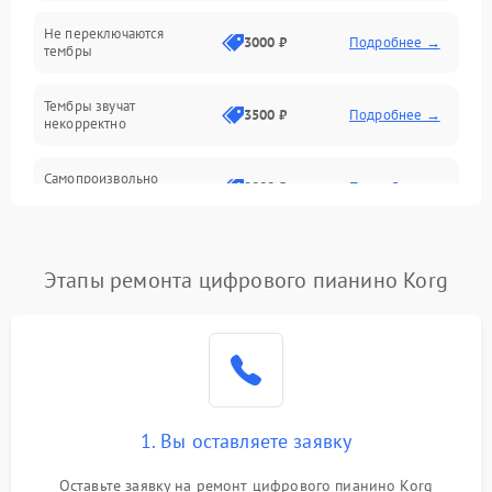
Электроника
Не переключаются
3000 ₽
Подробнее →
тембры
Механические повреждения
Тембры звучат
3500 ₽
Подробнее →
некорректно
Аудио
Самопроизвольно
Оптика
2800 ₽
Подробнее →
меняется громкость
Этапы ремонта цифрового пианино Korg
1. Вы оставляете заявку
Оставьте заявку на ремонт цифрового пианино Korg