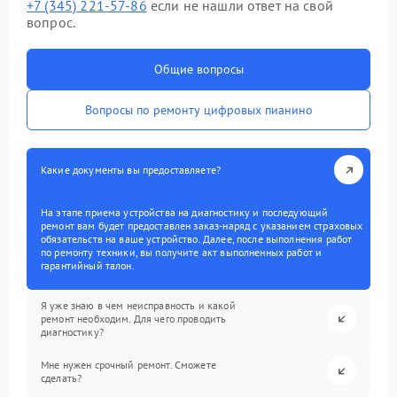
+7 (345) 221-57-86
если не нашли ответ на свой
вопрос.
Общие вопросы
Вопросы по ремонту цифровых пианино
Какие документы вы предоставляете?
На этапе приема устройства на диагностику и последующий
ремонт вам будет предоставлен заказ-наряд с указанием страховых
обязательств на ваше устройство. Далее, после выполнения работ
по ремонту техники, вы получите акт выполненных работ и
гарантийный талон.
Я уже знаю в чем неисправность и какой
ремонт необходим. Для чего проводить
диагностику?
Мне нужен срочный ремонт. Сможете
сделать?