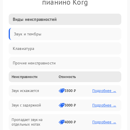
пианино Korg
Виды неисправностей
Звук и тембры
Клавиатура
Прочие неисправности
Неисправности
Стоимость
Включение и работа
Звук искажается
3500 ₽
Подробнее →
Управление и электроника
Звук с задержкой
3000 ₽
Подробнее →
Подключения и интерфейсы
Пропадает звук на
Педали и стойка
4000 ₽
Подробнее →
отдельных нотах