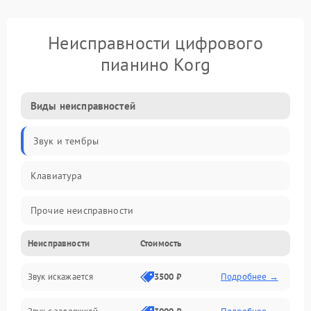
Неисправности цифрового
пианино Korg
Виды неисправностей
Звук и тембры
Клавиатура
Прочие неисправности
Неисправности
Стоимость
Включение и работа
Звук искажается
3500 ₽
Подробнее →
Управление и электроника