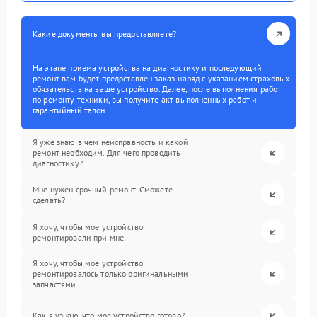
Какие документы вы предоставляете?
На этапе приема устройства на диагностику и последующий
ремонт вам будет предоставлен заказ-наряд с указанием страховых
обязательств на ваше устройство. Далее, после выполнения работ
по ремонту техники, вы получите акт выполненных работ и
гарантийный талон.
Я уже знаю в чем неисправность и какой
ремонт необходим. Для чего проводить
диагностику?
Мне нужен срочный ремонт. Сможете
сделать?
Я хочу, чтобы мое устройство
ремонтировали при мне.
Я хочу, чтобы мое устройство
ремонтировалось только оригинальными
запчастями.
Как я узнаю, что мое устройство готово?