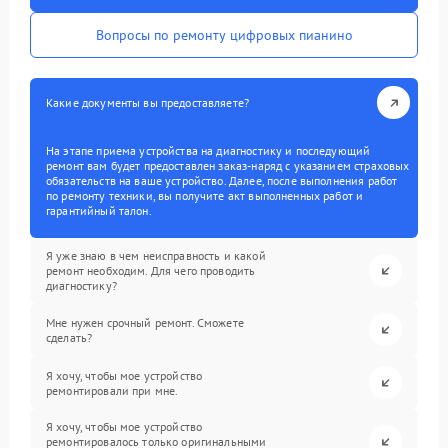
Вопросы по ремонту цифровых пианино
Какие документы вы предоставляете?
На этапе приема устройства на диагностику и последующий
ремонт вам будет предоставлен заказ-наряд с указанием страховых
обязательств на ваше устройство. Далее, после выполнения работ
по ремонту техники, вы получите акт выполненных работ и
гарантийный талон.
Я уже знаю в чем неисправность и какой
ремонт необходим. Для чего проводить
диагностику?
Мне нужен срочный ремонт. Сможете
сделать?
Я хочу, чтобы мое устройство
ремонтировали при мне.
Я хочу, чтобы мое устройство
ремонтировалось только оригинальными