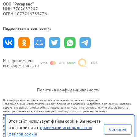
ООО "Русервис"
ИНН 7702633247
ОГРН 1077746335776
Поделиться в соц. сетях:
Мы принимаем
все формы оплаты
Политика конфиденциальности
Вся информация на сайте носит исключительно справочный характер.
Товарные знаки используются исключительно для описания устройств, в отношении которых
сервисные центры tmn.korg-fix.ru предоставляют услуги по ремонту. Услуги оказываются в
неавторизованных сервисных центрах tmn.korg-fix.ru, которые не связаны с
правообладателями товарных знаков или их официальными представителями.
Ремонт осуществляется для устройств, уже введенных в гражданский оборот в соответствии
Этот сайт использует файлы cookie. Вы можете
со статьей 1487 ГК РФ.
Использование товарных знаков не преследует цели индивидуализации услуг или введения
ознакомиться с
правилами использования
Согласен
потребителей в заблуждение, а служит для информирования о предоставляемых услугах по
ремонту техники указанных брендов.
файлов cookie
Представленная на сайте информация не является публичной офертой, определяемой