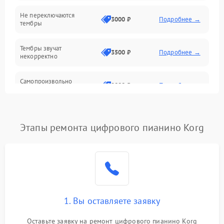
Электроника
Не переключаются
3000 ₽
Подробнее →
тембры
Механические повреждения
Тембры звучат
3500 ₽
Подробнее →
некорректно
Аудио
Самопроизвольно
Оптика
2800 ₽
Подробнее →
меняется громкость
Этапы ремонта цифрового пианино Korg
1. Вы оставляете заявку
Оставьте заявку на ремонт цифрового пианино Korg