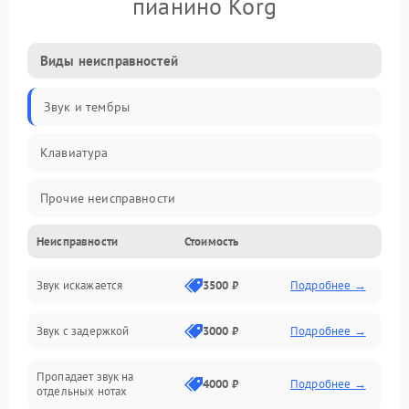
пианино Korg
Виды неисправностей
Звук и тембры
Клавиатура
Прочие неисправности
Неисправности
Стоимость
Включение и работа
Звук искажается
3500 ₽
Подробнее →
Управление и электроника
Звук с задержкой
3000 ₽
Подробнее →
Подключения и интерфейсы
Пропадает звук на
Педали и стойка
4000 ₽
Подробнее →
отдельных нотах