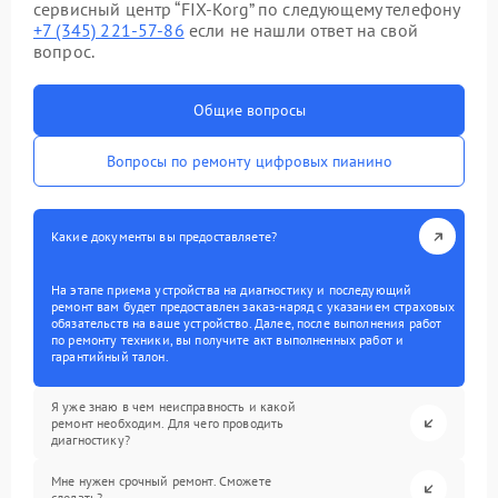
сервисный центр “FIX-Korg” по следующему телефону
+7 (345) 221-57-86
если не нашли ответ на свой
вопрос.
Общие вопросы
Вопросы по ремонту цифровых пианино
Какие документы вы предоставляете?
На этапе приема устройства на диагностику и последующий
ремонт вам будет предоставлен заказ-наряд с указанием страховых
обязательств на ваше устройство. Далее, после выполнения работ
по ремонту техники, вы получите акт выполненных работ и
гарантийный талон.
Я уже знаю в чем неисправность и какой
ремонт необходим. Для чего проводить
диагностику?
Мне нужен срочный ремонт. Сможете
сделать?