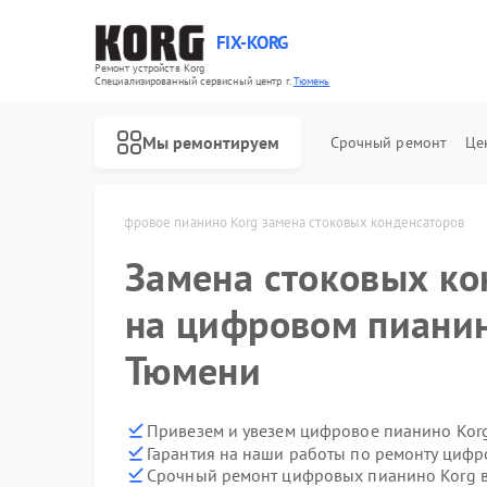
FIX-KORG
Ремонт устройств Korg
Специализированный cервисный центр г.
Тюмень
Мы ремонтируем
Срочный ремонт
Це
 Korg в Тюмени
Цифровое пианино Korg замена стоковых конденсаторов
Замена стоковых ко
Ремонт MIDI-контроллеров Korg
на цифровом пианин
Тюмени
Привезем и увезем цифровое пианино Kor
Гарантия на наши работы по ремонту циф
Срочный ремонт цифровых пианино Korg в