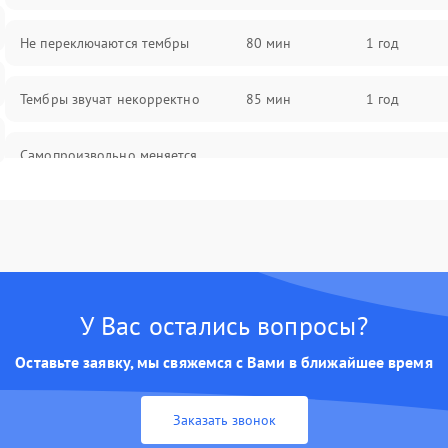
Не переключаются тембры
80 мин
1 год
Тембры звучат некорректно
85 мин
1 год
Самопроизвольно меняется
85 мин
1 год
громкость
У Вас остались вопросы?
Оставьте заявку, мы свяжемся с Вами в ближайшее время
Заказать звонок