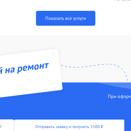
Показать все услуги
й на ремонт
При оформл
Отправить заявку и получить 1500 ₽