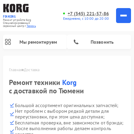
+7 (345) 221-57-86
FIX-KORG
Ежедневно, с 10:00 до 20:00
Ремонт устройств Korg
Специализированный
cервисный центр г.
Тюмень
Мы ремонтируем
Позвонить
Главная
Доставка
Ремонт техники
Korg
Ремонт цифровых пианино Korg
с доставкой по Тюмени
Большой ассортимент оригинальных запчастей;
Нет проблем с выбором редкой детали для
переустановки, при этом цена доступная;
Бесплатная проверка, вне зависимости от брэнда;
После выполнения работы делаем контроль