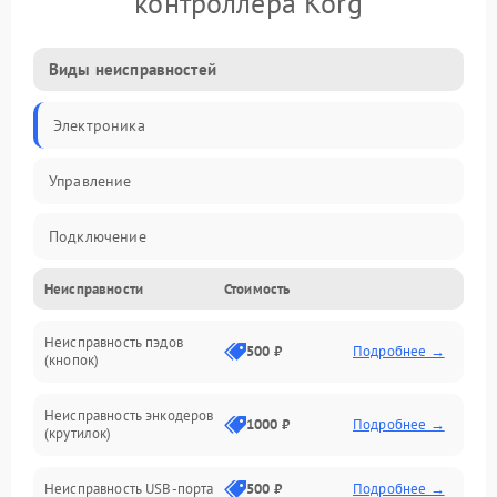
контроллера Korg
Виды неисправностей
Электроника
Управление
Подключение
Неисправности
Стоимость
Механические повреждения
Неисправность пэдов
Программное обеспечение
500 ₽
Подробнее →
(кнопок)
Неисправность энкодеров
1000 ₽
Подробнее →
(крутилок)
Неисправность USB-порта
500 ₽
Подробнее →