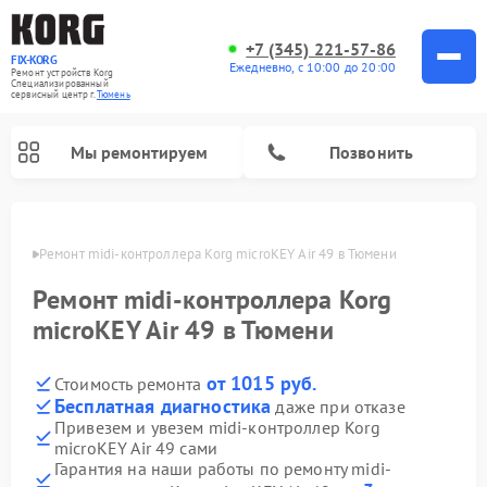
+7 (345) 221-57-86
FIX-KORG
Ежедневно, с 10:00 до 20:00
Ремонт устройств Korg
Специализированный
cервисный центр г.
Тюмень
Мы ремонтируем
Позвонить
юмени
Ремонт midi-контроллера Korg microKEY Air 49 в Тюмени
Ремонт цифровых пианино Korg
Ремонт midi-контроллера Korg
microKEY Air 49 в Тюмени
от 1015 руб.
Стоимость ремонта
Бесплатная диагностика
даже при отказе
Привезем и увезем midi-контроллер Korg
microKEY Air 49 сами
Гарантия на наши работы по ремонту midi-