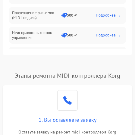
Повреждение разъемов
500 ₽
Подробнее →
(MIDI, педаль)
Неисправность кнопок
500 ₽
Подробнее →
управления
Проблемы с пайкой на
1000 ₽
Подробнее →
плате
Неисправность
Этапы ремонта MIDI-контроллера Korg
2000 ₽
Подробнее →
процессора
Неисправность дисплея
1500 ₽
Подробнее →
(если есть)
Проблемы с передачей
1000 ₽
Подробнее →
MIDI-сигнала
1. Вы оставляете заявку
Оставьте заявку на ремонт midi-контроллера Korg
Неисправность подсветки
500 ₽
Подробнее →