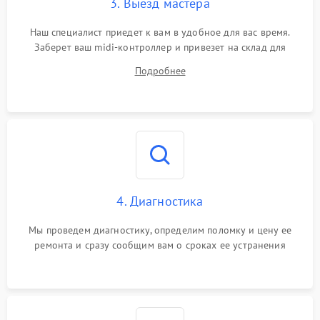
3. Выезд мастера
Сбой прошивки
1500 ₽
Подробнее →
Наш специалист приедет к вам в удобное для вас время.
Заберет ваш midi-контроллер и привезет на склад для
диагностики.
Самопроизвольные
1500 ₽
Подробнее →
Подробнее
команды
Ошибка контроллера
1500 ₽
Подробнее →
4. Диагностика
Мы проведем диагностику, определим поломку и цену ее
ремонта и сразу сообщим вам о сроках ее устранения