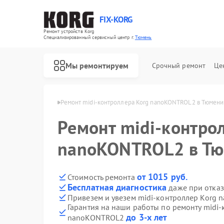
FIX-KORG
Ремонт устройств Korg
Специализированный cервисный центр г.
Тюмень
Мы ремонтируем
Срочный ремонт
Це
леров Korg в Тюмени
Ремонт midi-контроллера Korg nanoKONTROL2 в Тюмени
Ремонт midi-контро
Ремонт цифровых пианино Korg
nanoKONTROL2 в Т
от 1015 руб.
Стоимость ремонта
Бесплатная диагностика
даже при отказ
Привезем и увезем midi-контроллер Korg
Гарантия на наши работы по ремонту midi-
до 3-х лет
nanoKONTROL2