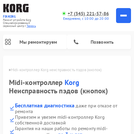
+7 (345) 221-57-86
FIX-KORG
Ежедневно, с 10:00 до 20:00
Ремонт устройств Korg
Специализированный
cервисный центр г.
Тюмень
Мы ремонтируем
Позвонить
юмени
Midi-контроллер Korg неисправность пэдов (кнопок)
Ремонт цифровых пианино Korg
Midi-контроллер
Korg
Неисправность пэдов (кнопок)
Бесплатная диагностика
даже при отказе от
ремонта
Привезем и увезем midi-контроллер Korg
собственной доставкой
Гарантия на наши работы по ремонту midi-