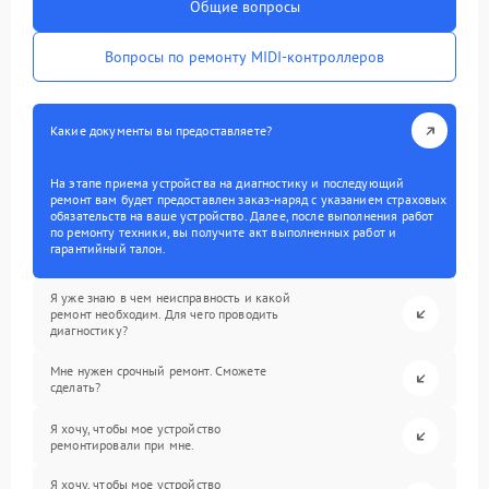
Общие вопросы
Вопросы по ремонту MIDI-контроллеров
Какие документы вы предоставляете?
На этапе приема устройства на диагностику и последующий
ремонт вам будет предоставлен заказ-наряд с указанием страховых
обязательств на ваше устройство. Далее, после выполнения работ
по ремонту техники, вы получите акт выполненных работ и
гарантийный талон.
Я уже знаю в чем неисправность и какой
ремонт необходим. Для чего проводить
диагностику?
Мне нужен срочный ремонт. Сможете
сделать?
Я хочу, чтобы мое устройство
ремонтировали при мне.
Я хочу, чтобы мое устройство