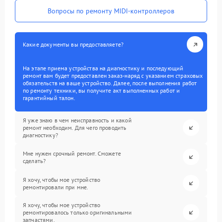
Вопросы по ремонту MIDI-контроллеров
Какие документы вы предоставляете?
На этапе приема устройства на диагностику и последующий
ремонт вам будет предоставлен заказ-наряд с указанием страховых
обязательств на ваше устройство. Далее, после выполнения работ
по ремонту техники, вы получите акт выполненных работ и
гарантийный талон.
Я уже знаю в чем неисправность и какой
ремонт необходим. Для чего проводить
диагностику?
Мне нужен срочный ремонт. Сможете
сделать?
Я хочу, чтобы мое устройство
ремонтировали при мне.
Я хочу, чтобы мое устройство
ремонтировалось только оригинальными
запчастями.