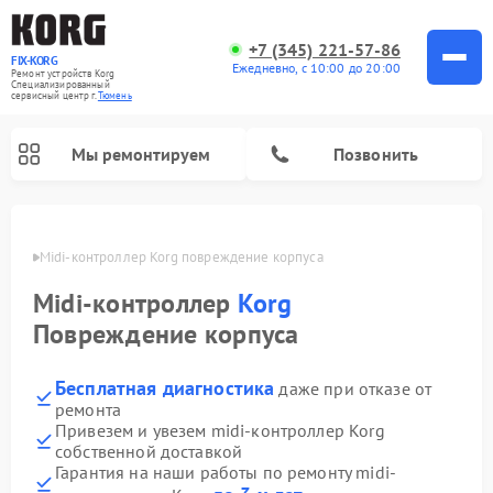
+7 (345) 221-57-86
FIX-KORG
Ежедневно, с 10:00 до 20:00
Ремонт устройств Korg
Специализированный
cервисный центр г.
Тюмень
Мы ремонтируем
Позвонить
юмени
Midi-контроллер Korg повреждение корпуса
Ремонт цифровых пианино Korg
Midi-контроллер
Korg
Повреждение корпуса
Бесплатная диагностика
даже при отказе от
ремонта
Привезем и увезем midi-контроллер Korg
собственной доставкой
Гарантия на наши работы по ремонту midi-