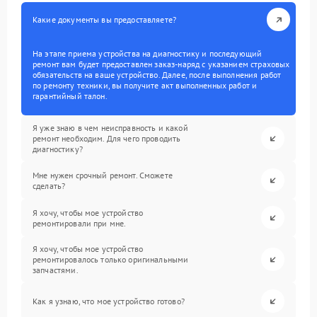
Какие документы вы предоставляете?
На этапе приема устройства на диагностику и последующий
ремонт вам будет предоставлен заказ-наряд с указанием страховых
обязательств на ваше устройство. Далее, после выполнения работ
по ремонту техники, вы получите акт выполненных работ и
гарантийный талон.
Я уже знаю в чем неисправность и какой
ремонт необходим. Для чего проводить
диагностику?
Мне нужен срочный ремонт. Сможете
сделать?
Я хочу, чтобы мое устройство
ремонтировали при мне.
Я хочу, чтобы мое устройство
ремонтировалось только оригинальными
запчастями.
Как я узнаю, что мое устройство готово?