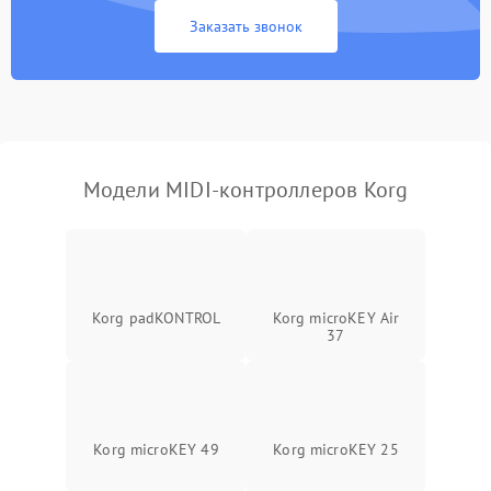
Проблемы с передачей
1000 ₽
Подробнее →
Заказать звонок
MIDI-сигнала
Неисправность подсветки
500 ₽
Подробнее →
Повреждение внутренних
500 ₽
Подробнее →
проводов
Модели MIDI-контроллеров Korg
Неисправность системы
1000 ₽
Подробнее →
питания
Неисправность
500 ₽
Подробнее →
индикаторов
Korg padKONTROL
Korg microKEY Air
37
Неисправность системы
1500 ₽
Подробнее →
калибровки
Потеря чувствительности
1000 ₽
Подробнее →
пэдов/клавиш
Korg microKEY 49
Korg microKEY 25