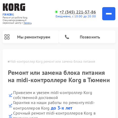
+7 (345) 221-57-86
FIX-KORG
Ежедневно, с 10:00 до 20:00
Ремонт устройств Korg
Специализированный
cервисный центр г.
Тюмень
Мы ремонтируем
Позвонить
юмени
Midi-контроллер Korg ремонт или замена блока питания
Ремонт цифровых пианино Korg
Ремонт или замена блока питания
на midi-контроллере Korg в Тюмени
Привезем и увезем midi-контроллер Korg
собственной доставкой
Гарантия на наши работы по ремонту midi-
до 3-х лет
контроллеров Korg
Срочный ремонт midi-контроллеров Korg в