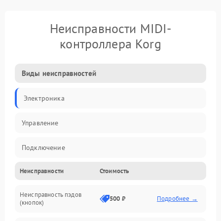
Неисправности MIDI-
контроллера Korg
Виды неисправностей
Электроника
Управление
Подключение
Неисправности
Стоимость
Механические повреждения
Неисправность пэдов
Программное обеспечение
500 ₽
Подробнее →
(кнопок)