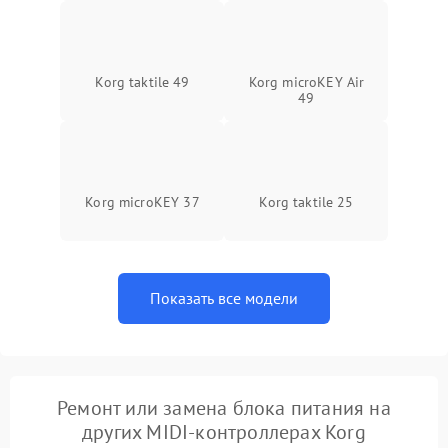
Не отправляет MIDI-
1500 ₽
Подробнее →
сигнал
Задержка сигнала
1500 ₽
Подробнее →
Korg taktile 49
Korg microKEY Air
49
Сбой прошивки
1500 ₽
Подробнее →
Самопроизвольные
1500 ₽
Подробнее →
команды
Korg microKEY 37
Korg taktile 25
Ошибка контроллера
1500 ₽
Подробнее →
Показать все модели
Ремонт или замена блока питания на
других MIDI-контроллерах Korg