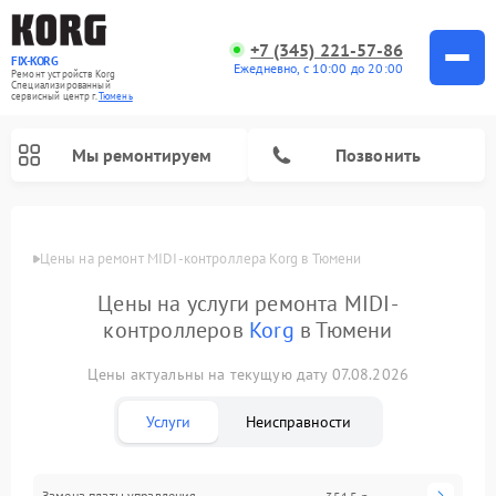
+7 (345) 221-57-86
FIX-KORG
Ежедневно, с 10:00 до 20:00
Ремонт устройств Korg
Специализированный
cервисный центр г.
Тюмень
Мы ремонтируем
Позвонить
Цены
Цены на ремонт MIDI-контроллера Korg в Тюмени
Ремонт цифровых пианино Korg
Цены на услуги ремонта MIDI-
контроллеров
Korg
в Тюмени
Цены актуальны на текущую дату 07.08.2026
Услуги
Неисправности
Замена платы управления