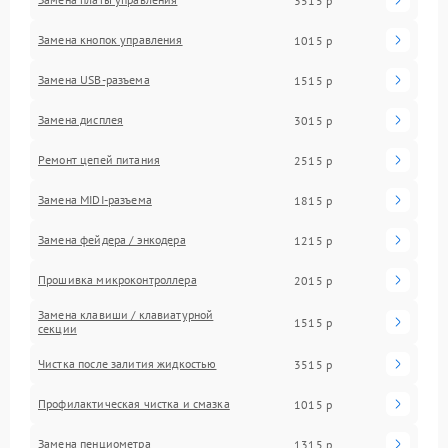
3515 р
Замена кнопок управления
1015 р
Замена USB-разъема
1515 р
Замена дисплея
3015 р
Ремонт цепей питания
2515 р
Замена MIDI-разъема
1815 р
Замена фейдера / энкодера
1215 р
Прошивка микроконтроллера
2015 р
Замена клавиши / клавиатурной
1515 р
секции
Чистка после залития жидкостью
3515 р
Профилактическая чистка и смазка
1015 р
Замена пенциометра
1315 р