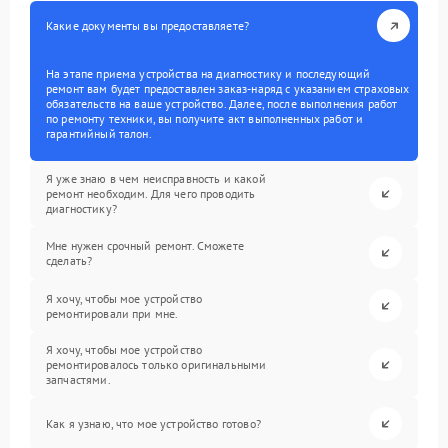
Какие документы вы предоставляете?
На этапе приема устройства на диагностику и последующий
ремонт вам будет предоставлен заказ-наряд с указанием страховых
обязательств на ваше устройство. Далее, после выполнения работ
по ремонту техники, вы получите акт выполненных работ и
гарантийный талон.
Я уже знаю в чем неисправность и какой
ремонт необходим. Для чего проводить
диагностику?
Мне нужен срочный ремонт. Сможете
сделать?
Я хочу, чтобы мое устройство
ремонтировали при мне.
Я хочу, чтобы мое устройство
ремонтировалось только оригинальными
запчастями.
Как я узнаю, что мое устройство готово?