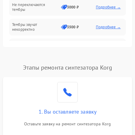
Не переключаются
3000 ₽
Подробнее →
тембры
Оптика
Тембры звучат
Электроника
3500 ₽
Подробнее →
некорректно
Аудио
Самопроизвольно
2800 ₽
Подробнее →
меняется громкость
Программное обеспечение
Этапы ремонта синтезатора Korg
1. Вы оставляете заявку
Оставьте заявку на ремонт синтезатора Korg