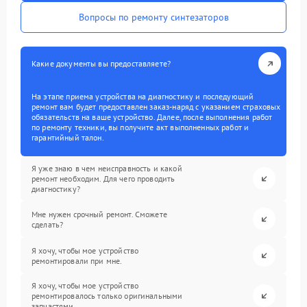
Вопросы по ремонту синтезаторов
Какие документы вы предоставляете?
На этапе приема устройства на диагностику и последующий
ремонт вам будет предоставлен заказ-наряд с указанием страховых
обязательств на ваше устройство. Далее, после выполнения работ
по ремонту техники, вы получите акт выполненных работ и
гарантийный талон.
Я уже знаю в чем неисправность и какой
ремонт необходим. Для чего проводить
диагностику?
Мне нужен срочный ремонт. Сможете
сделать?
Я хочу, чтобы мое устройство
ремонтировали при мне.
Я хочу, чтобы мое устройство
ремонтировалось только оригинальными
запчастями.