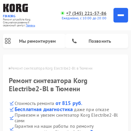
+7 (345) 221-57-86
FIX-KORG
Ежедневно, с 10:00 до 20:00
Ремонт устройств Korg
Специализированный
cервисный центр г.
Тюмень
Мы ремонтируем
Позвонить
юмени
Ремонт синтезатора Korg Electribe2-Bl в Тюмени
Ремонт цифровых пианино Korg
Ремонт синтезатора Korg
Electribe2-Bl в Тюмени
от 815 руб.
Стоимость ремонта
Бесплатная диагностика
даже при отказе
Привезем и увезем синтезатор Korg Electribe2-Bl
сами
Гарантия на наши работы по ремонту