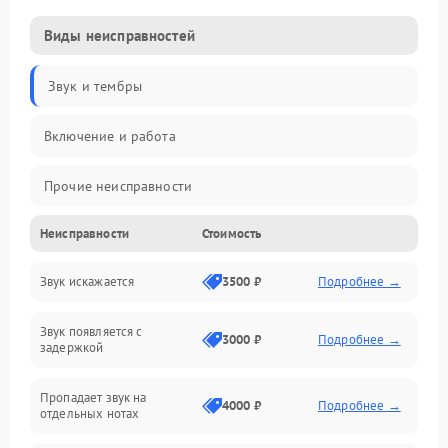
Виды неисправностей
Звук и тембры
Включение и работа
Прочие неисправности
Неисправности
Стоимость
Управление и электроника
Звук искажается
3500 ₽
Подробнее →
Клавиатура
Звук появляется с
Подключения и интерфейсы
3000 ₽
Подробнее →
задержкой
Эффекты и функции
Пропадает звук на
4000 ₽
Подробнее →
отдельных нотах
Механические повреждения