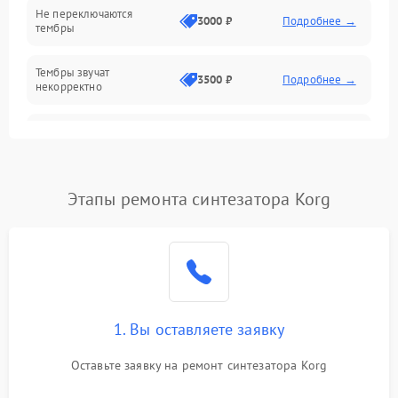
Не переключаются
3000 ₽
Подробнее →
тембры
Оптика
Тембры звучат
Электроника
3500 ₽
Подробнее →
некорректно
Аудио
Самопроизвольно
2800 ₽
Подробнее →
меняется громкость
Программное обеспечение
Этапы ремонта синтезатора Korg
1. Вы оставляете заявку
Оставьте заявку на ремонт синтезатора Korg