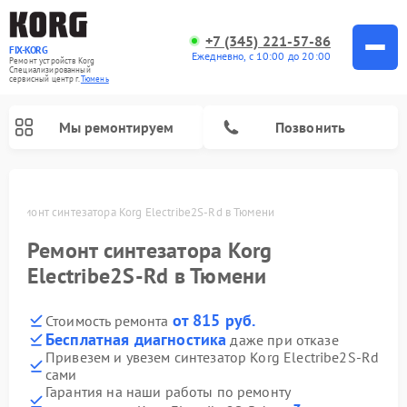
+7 (345) 221-57-86
FIX-KORG
Ежедневно, с 10:00 до 20:00
Ремонт устройств Korg
Специализированный
cервисный центр г.
Тюмень
Мы ремонтируем
Позвонить
и
Ремонт синтезатора Korg Electribe2S-Rd в Тюмени
Ремонт цифровых пианино Korg
Ремонт синтезатора Korg
Electribe2S-Rd в Тюмени
от 815 руб.
Стоимость ремонта
Бесплатная диагностика
даже при отказе
Привезем и увезем синтезатор Korg Electribe2S-Rd
сами
Гарантия на наши работы по ремонту