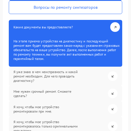
Вопросы по ремонту синтезаторов
Какие документы вы предоставляете?
На этапе приема устройства на диагностику и последующий
ремонт вам будет предоставлен заказ-наряд с указанием страховых
обязательств на ваше устройство. Далее, после выполнения работ
по ремонту техники, вы получите акт выполненных работ и
гарантийный талон.
Я уже знаю в чем неисправность и какой
ремонт необходим. Для чего проводить
диагностику?
Мне нужен срочный ремонт. Сможете
сделать?
Я хочу, чтобы мое устройство
ремонтировали при мне.
Я хочу, чтобы мое устройство
ремонтировалось только оригинальными
запчастями.