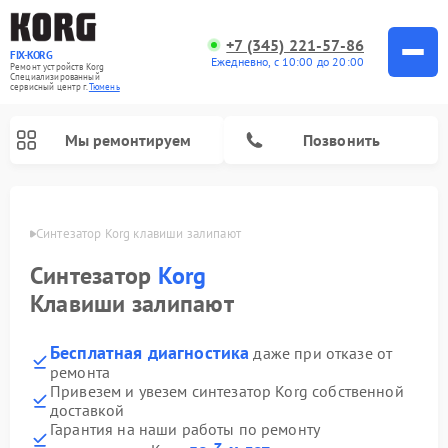
+7 (345) 221-57-86
FIX-KORG
Ежедневно, с 10:00 до 20:00
Ремонт устройств Korg
Специализированный
cервисный центр г.
Тюмень
Мы ремонтируем
Позвонить
юмени
Синтезатор Korg клавиши залипают
Ремонт цифровых пианино Korg
Синтезатор
Korg
Клавиши залипают
Бесплатная диагностика
даже при отказе от
ремонта
Привезем и увезем синтезатор Korg собственной
доставкой
Гарантия на наши работы по ремонту