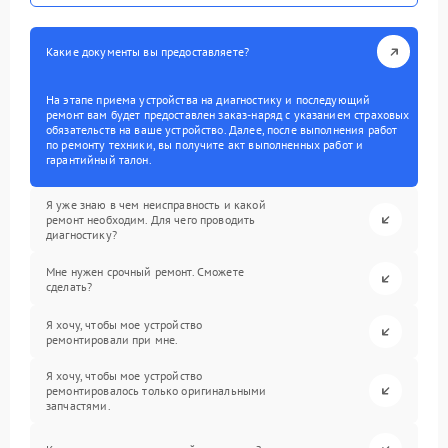
Какие документы вы предоставляете?
На этапе приема устройства на диагностику и последующий
ремонт вам будет предоставлен заказ-наряд с указанием страховых
обязательств на ваше устройство. Далее, после выполнения работ
по ремонту техники, вы получите акт выполненных работ и
гарантийный талон.
Я уже знаю в чем неисправность и какой
ремонт необходим. Для чего проводить
диагностику?
Мне нужен срочный ремонт. Сможете
сделать?
Я хочу, чтобы мое устройство
ремонтировали при мне.
Я хочу, чтобы мое устройство
ремонтировалось только оригинальными
запчастями.