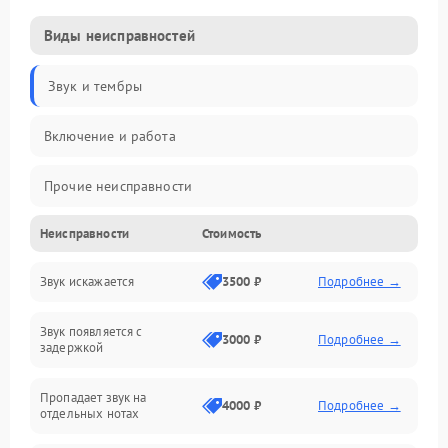
Виды неисправностей
Звук и тембры
Включение и работа
Прочие неисправности
Неисправности
Стоимость
Управление и электроника
Звук искажается
3500 ₽
Подробнее →
Клавиатура
Звук появляется с
Подключения и интерфейсы
3000 ₽
Подробнее →
задержкой
Эффекты и функции
Пропадает звук на
4000 ₽
Подробнее →
отдельных нотах
Механические повреждения