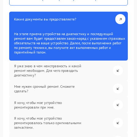
Какие документы вы предоставляете?
На этапе приема устройства на диагностику и последующий
ремонт вам будет предоставлен заказ-наряд с указанием страховых
обязательств на ваше устройство. Далее, после выполнения работ
по ремонту техники, вы получите акт выполненных работ и
гарантийный талон.
Я уже знаю в чем неисправность и какой
ремонт необходим. Для чего проводить
диагностику?
Мне нужен срочный ремонт. Сможете
сделать?
Я хочу, чтобы мое устройство
ремонтировали при мне.
Я хочу, чтобы мое устройство
ремонтировалось только оригинальными
запчастями.