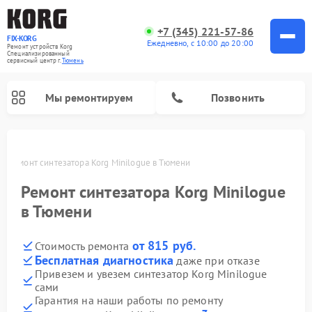
+7 (345) 221-57-86
FIX-KORG
Ежедневно, с 10:00 до 20:00
Ремонт устройств Korg
Специализированный
cервисный центр г.
Тюмень
Мы ремонтируем
Позвонить
и
Ремонт синтезатора Korg Minilogue в Тюмени
Ремонт цифровых пианино Korg
Ремонт синтезатора Korg Minilogue
в Тюмени
от 815 руб.
Стоимость ремонта
Бесплатная диагностика
даже при отказе
Привезем и увезем синтезатор Korg Minilogue
сами
Гарантия на наши работы по ремонту