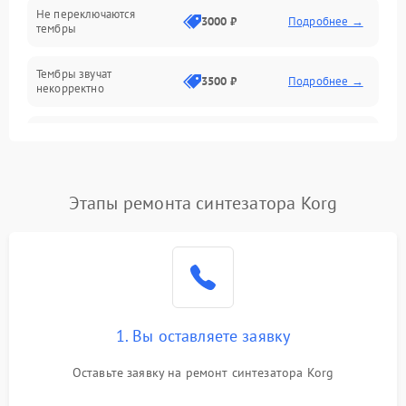
Не переключаются
3000 ₽
Подробнее →
тембры
Оптика
Тембры звучат
Электроника
3500 ₽
Подробнее →
некорректно
Аудио
Самопроизвольно
2800 ₽
Подробнее →
меняется громкость
Программное обеспечение
Этапы ремонта синтезатора Korg
1. Вы оставляете заявку
Оставьте заявку на ремонт синтезатора Korg