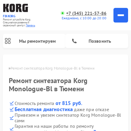
+7 (345) 221-57-86
FIX-KORG
Ежедневно, с 10:00 до 20:00
Ремонт устройств Korg
Специализированный
cервисный центр г.
Тюмень
Мы ремонтируем
Позвонить
юмени
Ремонт синтезатора Korg Monologue-Bl в Тюмени
Ремонт цифровых пианино Korg
Ремонт синтезатора Korg
Monologue-Bl в Тюмени
от 815 руб.
Стоимость ремонта
Бесплатная диагностика
даже при отказе
Привезем и увезем синтезатор Korg Monologue-Bl
сами
Гарантия на наши работы по ремонту