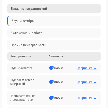
Виды неисправностей
Звук и тембры
Включение и работа
Прочие неисправности
Неисправности
Стоимость
Управление и электроника
Звук искажается
3500 ₽
Подробнее →
Клавиатура
Звук появляется с
Подключения и интерфейсы
3000 ₽
Подробнее →
задержкой
Эффекты и функции
Пропадает звук на
4000 ₽
Подробнее →
отдельных нотах
Механические повреждения