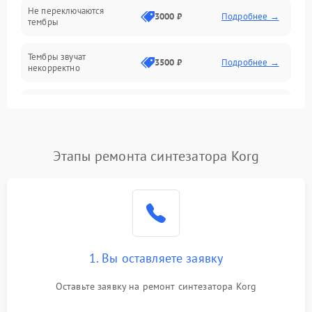
Не переключаются
3000 ₽
Подробнее →
тембры
Оптика
Тембры звучат
Электроника
3500 ₽
Подробнее →
некорректно
Аудио
Самопроизвольно
2800 ₽
Подробнее →
меняется громкость
Программное обеспечение
Этапы ремонта синтезатора Korg
1. Вы оставляете заявку
Оставьте заявку на ремонт синтезатора Korg