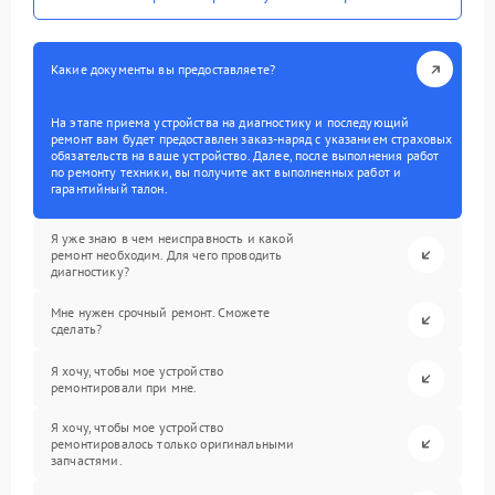
Какие документы вы предоставляете?
На этапе приема устройства на диагностику и последующий
ремонт вам будет предоставлен заказ-наряд с указанием страховых
обязательств на ваше устройство. Далее, после выполнения работ
по ремонту техники, вы получите акт выполненных работ и
гарантийный талон.
Я уже знаю в чем неисправность и какой
ремонт необходим. Для чего проводить
диагностику?
Мне нужен срочный ремонт. Сможете
сделать?
Я хочу, чтобы мое устройство
ремонтировали при мне.
Я хочу, чтобы мое устройство
ремонтировалось только оригинальными
запчастями.