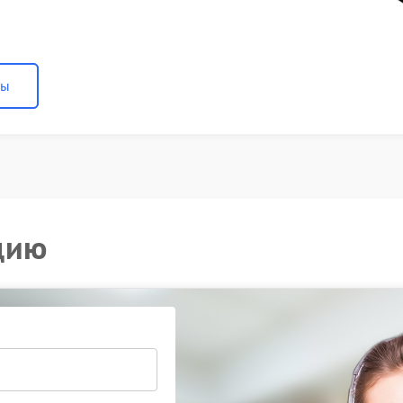
ны
цию