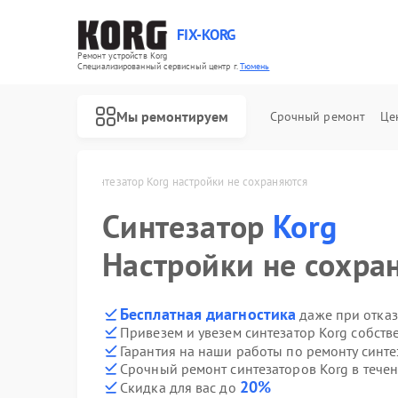
FIX-KORG
Ремонт устройств Korg
Специализированный cервисный центр г.
Тюмень
Мы ремонтируем
Срочный ремонт
Це
в Korg в Тюмени
Синтезатор Korg настройки не сохраняются
Синтезатор
Ремонт цифровых пианино Korg
Ремонт MIDI-контроллеров Korg
Korg
Настройки не сохра
Бесплатная диагностика
даже при отказ
Привезем и увезем синтезатор Korg собств
Гарантия на наши работы по ремонту синт
Срочный ремонт синтезаторов Korg в течен
20%
Скидка для вас до