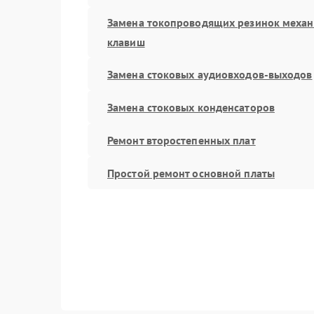
Замена токопроводящих резинок меха
клавиш
Замена стоковых аудиовходов-выходов
Замена стоковых конденсаторов
Ремонт второстепенных плат
Простой ремонт основной платы