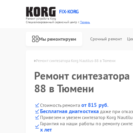
FIX-KORG
Ремонт устройств Korg
Специализированный cервисный центр г.
Тюмень
Мы ремонтируем
Срочный ремонт
Це
торов Korg в Тюмени
Ремонт синтезатора Korg Nautilus-88 в Тюмени
Ремонт синтезатора 
Ремонт цифровых пианино Korg
Ремонт MIDI-контроллеров Korg
88 в Тюмени
от 815 руб.
Стоимость ремонта
Бесплатная диагностика
даже при отказ
Привезем и увезем синтезатор Korg Nautil
Гарантия на наши работы по ремонту синте
х лет