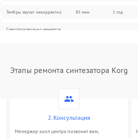
Тембры звучат некорректно
85 мин
1 год
Самопроизвольно меняется
85 мин
1 год
громкость
Этапы ремонта синтезатора Korg
2. Консультация
Менеджер колл центра позвонит вам,