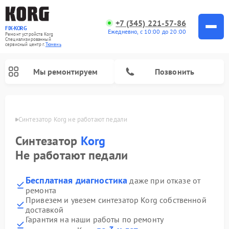
+7 (345) 221-57-86
FIX-KORG
Ежедневно, с 10:00 до 20:00
Ремонт устройств Korg
Специализированный
cервисный центр г.
Тюмень
Мы ремонтируем
Позвонить
юмени
Синтезатор Korg не работают педали
Ремонт цифровых пианино Korg
Синтезатор
Korg
Не работают педали
Бесплатная диагностика
даже при отказе от
ремонта
Привезем и увезем синтезатор Korg собственной
доставкой
Гарантия на наши работы по ремонту