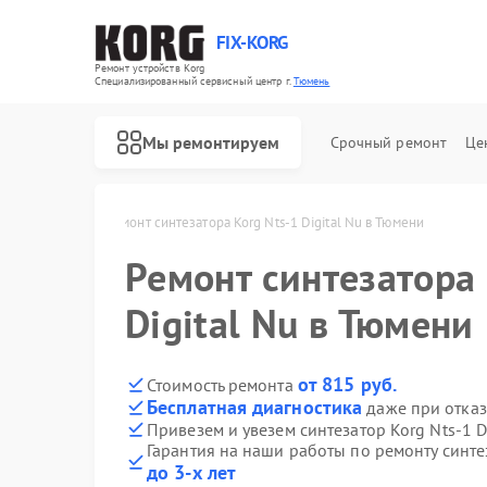
FIX-KORG
Ремонт устройств Korg
Специализированный cервисный центр г.
Тюмень
Мы ремонтируем
Срочный ремонт
Це
в Korg в Тюмени
Ремонт синтезатора Korg Nts-1 Digital Nu в Тюмени
Ремонт синтезатора 
Ремонт цифровых пианино Korg
Ремонт MIDI-контроллеров Korg
Digital Nu в Тюмени
от 815 руб.
Стоимость ремонта
Бесплатная диагностика
даже при отказ
Привезем и увезем синтезатор Korg Nts-1 D
Гарантия на наши работы по ремонту синтез
до 3-х лет