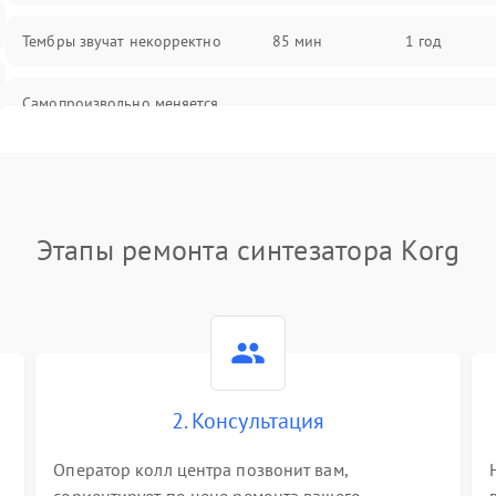
Тембры звучат некорректно
85 мин
1 год
Самопроизвольно меняется
85 мин
1 год
громкость
Этапы ремонта синтезатора Korg
2. Консультация
Оператор колл центра позвонит вам,