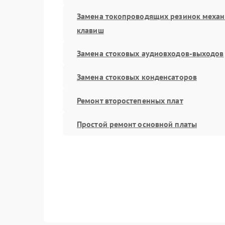
Замена токопроводящих резинок меха
клавиш
Замена стоковых аудиовходов-выходов
Замена стоковых конденсаторов
Ремонт второстепенных плат
Простой ремонт основной платы