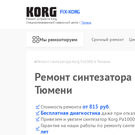
FIX-KORG
Ремонт устройств Korg
Специализированный cервисный центр г.
Тюмень
Мы ремонтируем
Срочный ремонт
Це
торов Korg в Тюмени
Ремонт синтезатора Korg Pa1000 в Тюмени
Ремонт синтезатора
Ремонт цифровых пианино Korg
Ремонт MIDI-контроллеров Korg
Тюмени
от 815 руб.
Стоимость ремонта
Бесплатная диагностика
даже при отказ
Привезем и увезем синтезатор Korg Pa1000
Гарантия на наши работы по ремонту синт
лет