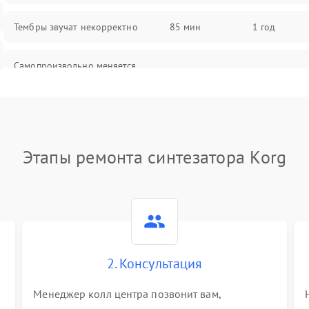
Тембры звучат некорректно
85 мин
1 год
Самопроизвольно меняется
85 мин
1 год
громкость
Этапы ремонта синтезатора Korg
2. Консультация
Менеджер колл центра позвонит вам,