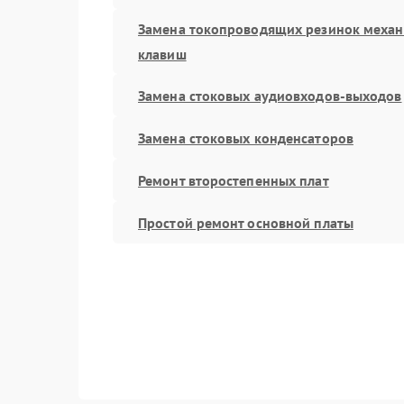
Замена токопроводящих резинок меха
клавиш
Замена стоковых аудиовходов-выходов
Замена стоковых конденсаторов
Ремонт второстепенных плат
Простой ремонт основной платы