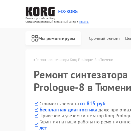
FIX-KORG
Ремонт устройств Korg
Специализированный cервисный центр г.
Тюмень
Мы ремонтируем
Срочный ремонт
Це
торов Korg в Тюмени
Ремонт синтезатора Korg Prologue-8 в Тюмени
Ремонт синтезатора
Ремонт цифровых пианино Korg
Ремонт MIDI-контроллеров Korg
Prologue-8 в Тюмен
от 815 руб.
Стоимость ремонта
Бесплатная диагностика
даже при отказ
Привезем и увезем синтезатор Korg Prolog
Гарантия на наши работы по ремонту синте
лет