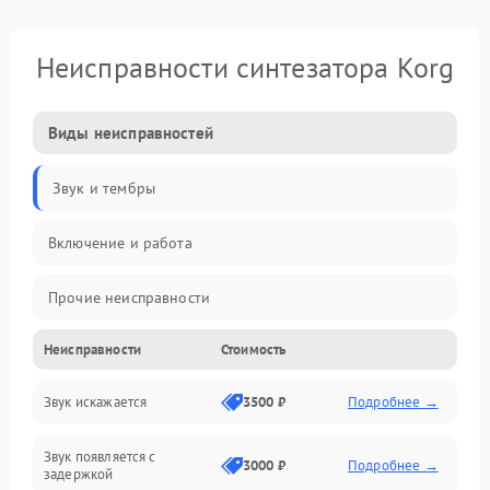
Неисправности синтезатора Korg
Виды неисправностей
Звук и тембры
Включение и работа
Прочие неисправности
Неисправности
Стоимость
Управление и электроника
Звук искажается
3500 ₽
Подробнее →
Клавиатура
Звук появляется с
Подключения и интерфейсы
3000 ₽
Подробнее →
задержкой