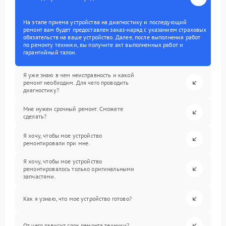
На этапе приема устройства на диагностику и последующий
ремонт вам будет предоставлен заказ-наряд с указанием страховых
обязательств на ваше устройство. Далее, после выполнения работ
по ремонту техники, вы получите акт выполненных работ и
гарантийный талон.
Я уже знаю в чем неисправность и какой
ремонт необходим. Для чего проводить
диагностику?
Мне нужен срочный ремонт. Сможете
сделать?
Я хочу, чтобы мое устройство
ремонтировали при мне.
Я хочу, чтобы мое устройство
ремонтировалось только оригинальными
запчастями.
Как я узнаю, что мое устройство готово?
От чего зависит срок ремонта техники?