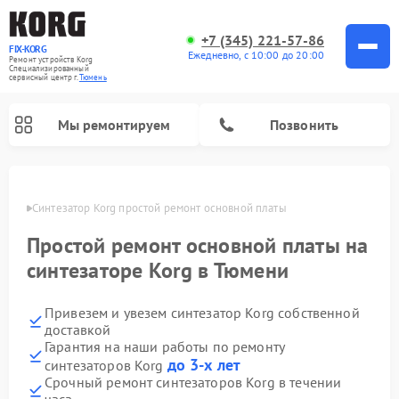
+7 (345) 221-57-86
FIX-KORG
Ежедневно, с 10:00 до 20:00
Ремонт устройств Korg
Специализированный
cервисный центр г.
Тюмень
Мы ремонтируем
Позвонить
юмени
Синтезатор Korg простой ремонт основной платы
Ремонт цифровых пианино Korg
Простой ремонт основной платы на
синтезаторе Korg в Тюмени
Привезем и увезем синтезатор Korg собственной
доставкой
Гарантия на наши работы по ремонту
до 3-х лет
синтезаторов Korg
Срочный ремонт синтезаторов Korg в течении