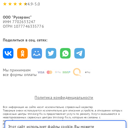
4.9-5.0
ООО "Русервис"
ИНН 7702633247
ОГРН 1077746335776
Поделиться в соц. сетях:
Мы принимаем
все формы оплаты
Политика конфиденциальности
Вся информация на сайте носит исключительно справочный характер.
Товарные знаки используются исключительно для описания устройств, в отношении которых
сервисные центры tmn.korg-fix.ru предоставляют услуги по ремонту. Услуги оказываются в
неавторизованных сервисных центрах tmn.korg-fix.ru, которые не связаны с
правообладателями товарных знаков или их официальными представителями.
Ремонт осуществляется для устройств, уже введенных в гражданский оборот в соответствии
Этот сайт использует файлы cookie. Вы можете
со статьей 1487 ГК РФ.