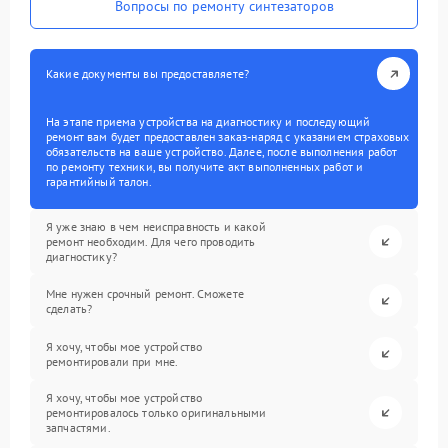
Вопросы по ремонту синтезаторов
Какие документы вы предоставляете?
На этапе приема устройства на диагностику и последующий
ремонт вам будет предоставлен заказ-наряд с указанием страховых
обязательств на ваше устройство. Далее, после выполнения работ
по ремонту техники, вы получите акт выполненных работ и
гарантийный талон.
Я уже знаю в чем неисправность и какой
ремонт необходим. Для чего проводить
диагностику?
Мне нужен срочный ремонт. Сможете
сделать?
Я хочу, чтобы мое устройство
ремонтировали при мне.
Я хочу, чтобы мое устройство
ремонтировалось только оригинальными
запчастями.