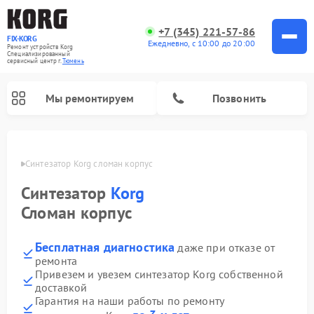
+7 (345) 221-57-86
FIX-KORG
Ежедневно, с 10:00 до 20:00
Ремонт устройств Korg
Специализированный
cервисный центр г.
Тюмень
Мы ремонтируем
Позвонить
юмени
Синтезатор Korg сломан корпус
Ремонт цифровых пианино Korg
Синтезатор
Korg
Сломан корпус
Бесплатная диагностика
даже при отказе от
ремонта
Привезем и увезем синтезатор Korg собственной
доставкой
Гарантия на наши работы по ремонту