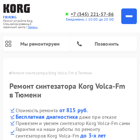
+7 (345) 221-57-86
FIX-KORG
Ежедневно, с 10:00 до 20:00
Ремонт устройств Korg
Специализированный
cервисный центр г.
Тюмень
Мы ремонтируем
Позвонить
юмени
Ремонт синтезатора Korg Volca-Fm в Тюмени
Ремонт цифровых пианино Korg
Ремонт синтезатора Korg Volca-Fm
в Тюмени
от 815 руб.
Стоимость ремонта
Бесплатная диагностика
даже при отказе
Привезем и увезем синтезатор Korg Volca-Fm сами
Гарантия на наши работы по ремонту
до 3-х лет
синтезаторов Korg Volca-Fm