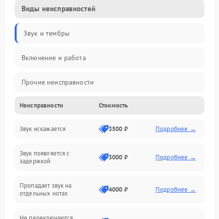
Виды неисправностей
Звук и тембры
Включение и работа
Прочие неисправности
Неисправности
Стоимость
Управление и электроника
Звук искажается
3500 ₽
Подробнее →
Клавиатура
Звук появляется с
Подключения и интерфейсы
3000 ₽
Подробнее →
задержкой
Эффекты и функции
Пропадает звук на
4000 ₽
Подробнее →
отдельных нотах
Механические повреждения
Не переключаются