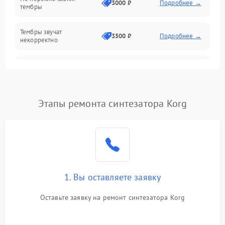
3000 ₽
Подробнее →
тембры
Оптика
Тембры звучат
Электроника
3500 ₽
Подробнее →
некорректно
Аудио
Самопроизвольно
2800 ₽
Подробнее →
меняется громкость
Программное обеспечение
Этапы ремонта синтезатора Korg
1. Вы оставляете заявку
Оставьте заявку на ремонт синтезатора Korg