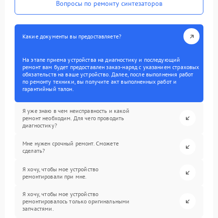
Вопросы по ремонту синтезаторов
Какие документы вы предоставляете?
На этапе приема устройства на диагностику и последующий
ремонт вам будет предоставлен заказ-наряд с указанием страховых
обязательств на ваше устройство. Далее, после выполнения работ
по ремонту техники, вы получите акт выполненных работ и
гарантийный талон.
Я уже знаю в чем неисправность и какой
ремонт необходим. Для чего проводить
диагностику?
Мне нужен срочный ремонт. Сможете
сделать?
Я хочу, чтобы мое устройство
ремонтировали при мне.
Я хочу, чтобы мое устройство
ремонтировалось только оригинальными
запчастями.