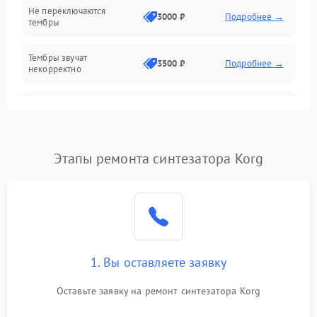
Не переключаются
3000 ₽
Подробнее →
тембры
Оптика
Тембры звучат
Электроника
3500 ₽
Подробнее →
некорректно
Аудио
Самопроизвольно
2800 ₽
Подробнее →
меняется громкость
Программное обеспечение
Этапы ремонта синтезатора Korg
1. Вы оставляете заявку
Оставьте заявку на ремонт синтезатора Korg