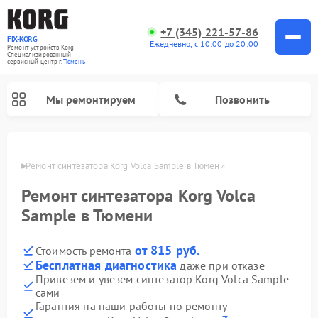
+7 (345) 221-57-86
FIX-KORG
Ежедневно, с 10:00 до 20:00
Ремонт устройств Korg
Специализированный
cервисный центр г.
Тюмень
Мы ремонтируем
Позвонить
юмени
Ремонт синтезатора Korg Volca Sample в Тюмени
Ремонт цифровых пианино Korg
Ремонт синтезатора Korg Volca
Sample в Тюмени
от 815 руб.
Стоимость ремонта
Бесплатная диагностика
даже при отказе
Привезем и увезем синтезатор Korg Volca Sample
сами
Гарантия на наши работы по ремонту