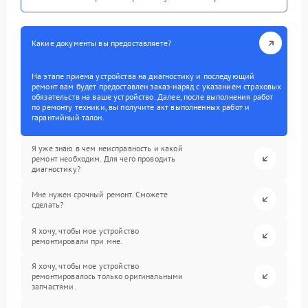
Какие документы вы предоставляете?
На этапе приема устройства на диагностику и последующий
ремонт вам будет предоставлен заказ-наряд с указанием страховых
обязательств на ваше устройство. Далее, после выполнения работ
по ремонту техники, вы получите акт выполненных работ и
гарантийный талон.
Я уже знаю в чем неисправность и какой
ремонт необходим. Для чего проводить
диагностику?
Мне нужен срочный ремонт. Сможете
сделать?
Я хочу, чтобы мое устройство
ремонтировали при мне.
Я хочу, чтобы мое устройство
ремонтировалось только оригинальными
запчастями.