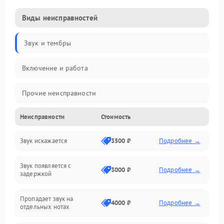
Виды неисправностей
Звук и тембры
Включение и работа
Прочие неисправности
Неисправности
Стоимость
Управление и электроника
Звук искажается
3500 ₽
Подробнее →
Клавиатура
Звук появляется с
Подключения и интерфейсы
3000 ₽
Подробнее →
задержкой
Эффекты и функции
Пропадает звук на
4000 ₽
Подробнее →
отдельных нотах
Механические повреждения