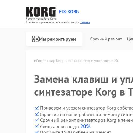
FIX-KORG
Ремонт устройств Korg
Специализированный cервисный центр г.
Тюмень
Мы ремонтируем
Срочный ремонт
Це
торов Korg в Тюмени
Синтезатор Korg замена клавиш и уплотнителей
Ремонт цифровых пианино Korg
Ремонт MIDI-контроллеров Korg
Замена клавиш и уп
синтезаторе Korg в
Привезем и увезем синтезатор Korg собств
Гарантия на наши работы по ремонту синт
Срочный ремонт синтезаторов Korg в течен
20%
Скидка для вас до
Получите 1500 рублей на ремонт