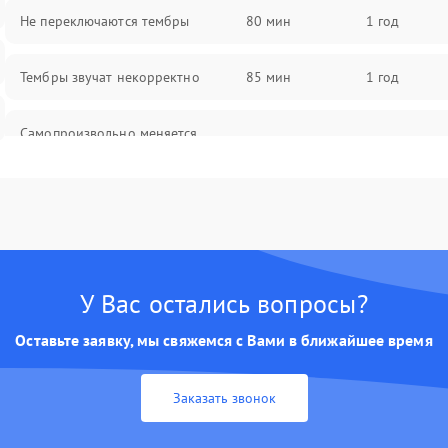
Не переключаются тембры
80 мин
1 год
Тембры звучат некорректно
85 мин
1 год
Самопроизвольно меняется
85 мин
1 год
громкость
У Вас остались вопросы?
Оставьте заявку, мы свяжемся с Вами в ближайшее время
Заказать звонок