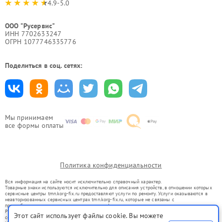
4.9-5.0
ООО "Русервис"
ИНН 7702633247
ОГРН 1077746335776
Поделиться в соц. сетях:
Мы принимаем
все формы оплаты
Политика конфиденциальности
Вся информация на сайте носит исключительно справочный характер.
Товарные знаки используются исключительно для описания устройств, в отношении которых
сервисные центры tmn.korg-fix.ru предоставляют услуги по ремонту. Услуги оказываются в
неавторизованных сервисных центрах tmn.korg-fix.ru, которые не связаны с
правообладателями товарных знаков или их официальными представителями.
Ремонт осуществляется для устройств, уже введенных в гражданский оборот в соответствии
Этот сайт использует файлы cookie. Вы можете
со статьей 1487 ГК РФ.