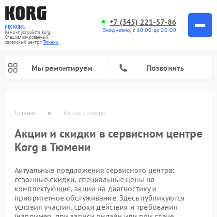
+7 (345) 221-57-86
FIX-KORG
Ежедневно, с 10:00 до 20:00
Ремонт устройств Korg
Специализированный
cервисный центр г.
Тюмень
Мы ремонтируем
Позвонить
Главная
Акции и скидки
Акции и скидки в сервисном центре
Ремонт цифровых пианино Korg
Korg в Тюмени
Актуальные предложения сервисного центра:
сезонные скидки, специальные цены на
комплектующие, акции на диагностику и
приоритетное обслуживание. Здесь публикуются
условия участия, сроки действия и требования
(например, при записи онлайн или при сдаче