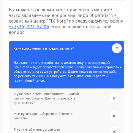
Вы можете ознакомиться с приведенными ниже
часто задаваемыми вопросами, либо обратиться в
сервисный центр “FIX-Korg” по следующему телефону
+7 (345) 221-57-86
если не нашли ответ на свой
вопрос.
Какие документы вы предоставляете?
На этапе приема устройства на диагностику и последующий
ремонт вам будет предоставлен заказ-наряд с указанием страховых
обязательств на ваше устройство. Далее, после выполнения работ
по ремонту техники, вы получите акт выполненных работ и
гарантийный талон.
Я уже знаю в чем неисправность и какой
ремонт необходим. Для чего проводить
диагностику?
Мне нужен срочный ремонт. Сможете
сделать?
Я хочу, чтобы мое устройство