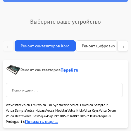
Замена клавиш и
1000 рублей
уплотнителей
Выберите ваше устройство
Прошивка (Обновление
1000 рублей
ПО)
←
→
Ремонт синтезаторов Korg
Ремонт цифровых пианин
Перейти
Ремонт синтезаторов
Wavestate
Volca-Fm2
Volca-Fm Synthesiser
Volca-Fm
Volca Sample 2
Volca Sample
Volca Nubass
Volca Modular
Volca Kick
Volca Keys
Volca Drum
Volca Beats
Volca Bass
Sq-64
Sq1
Rk100S-2 Rd
Rk100S-2 Bk
Prologue-8
Показать еще ...
Prologue-16