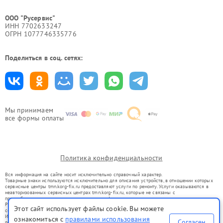
ООО "Русервис"
ИНН 7702633247
ОГРН 1077746335776
Поделиться в соц. сетях:
Мы принимаем
все формы оплаты
Политика конфиденциальности
Вся информация на сайте носит исключительно справочный характер.
Товарные знаки используются исключительно для описания устройств, в отношении которых
сервисные центры tmn.korg-fix.ru предоставляют услуги по ремонту. Услуги оказываются в
неавторизованных сервисных центрах tmn.korg-fix.ru, которые не связаны с
правообладателями товарных знаков или их официальными представителями.
Ремонт осуществляется для устройств, уже введенных в гражданский оборот в соответствии
Этот сайт использует файлы cookie. Вы можете
со статьей 1487 ГК РФ.
Использование товарных знаков не преследует цели индивидуализации услуг или введения
ознакомиться с
правилами использования
Согласен
потребителей в заблуждение, а служит для информирования о предоставляемых услугах по