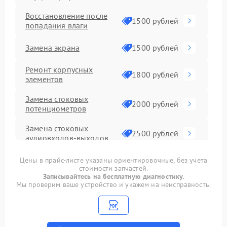
Восстановление после
1500 рублей
попадания влаги
Замена экрана
1500 рублей
Ремонт корпусных
1800 рублей
элементов
Замена стоковых
2000 рублей
потенциометров
Замена стоковых
2500 рублей
аудиовходов-выходов
Замена стоковых
Цены в прайс-листе указаны ориентировочные, без учета
1800 рублей
конденсаторов
стоимости запчастей.
Записывайтесь на бесплатную диагностику.
Мы проверим ваше устройство и укажем на неисправность.
Ремонт второстепенных
1800 рублей
плат
Простой ремонт
2000 рублей
основной платы