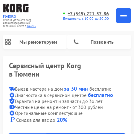
+7 (345) 221-57-86
FIX-KORG
Ежедневно, с 10:00 до 20:00
Ремонт устройств Korg
Специализированный
cервисный центр г.
Тюмень
Мы ремонтируем
Позвонить
Сервисный центр Korg
в Тюмени
за 30 мин
Ремонт цифровых пианино Korg
Выезд мастера на дом
бесплатно
бесплатно
Диагностика в сервисном центре
Гарантия на ремонт и запчасти до 3х лет
Честные цены на ремонт - от 300 рублей
Оригинальные комплектующие
20%
Скидка для вас до